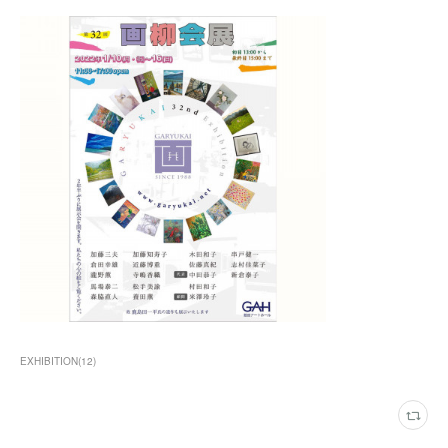
EXHIBITION
(
12
)