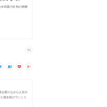
会 3月度例会＠武蔵小杉 秋の画柳
流を図りながら人生の
つと描き続けていこう