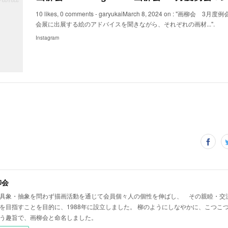
10 likes, 0 comments - garyukaiMarch 8, 2024 on : "画柳
会展に出展する絵のアドバイスを聞きながら、それぞれの画材...".
Instagram
柳会
具象・抽象を問わず描画活動を通じて会員個々人の個性を伸ばし、 その親睦・交
を目指すことを目的に、1988年に設立しました。 柳のようにしなやかに、こつこ
う趣旨で、画柳会と命名しました。