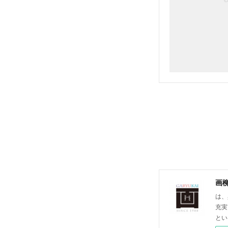
画
は、
充実
とい