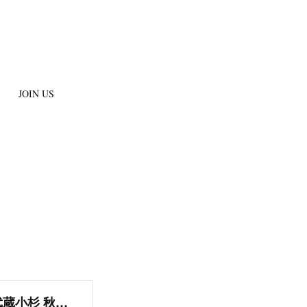
JOIN US
画柳会 on Instagram: "画柳会 3月度例会＠武蔵小杉 秋の画柳会展に出展する絵のアドバイスを聞きながら、それぞれの画材で花の絵を描きました。 今日は体験見学の方も2名参加されていました